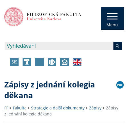
Zápisy z jednání kolegia
děkana
FF
>
Fakulta
>
Strategie a další dokumenty
>
Zápisy
>
Zápisy
z jednání kolegia děkana