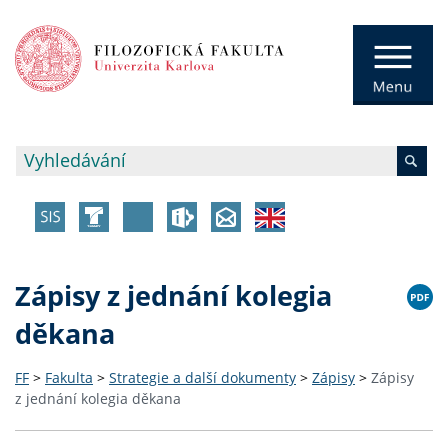
Zápisy z jednání kolegia
děkana
FF
>
Fakulta
>
Strategie a další dokumenty
>
Zápisy
>
Zápisy
z jednání kolegia děkana