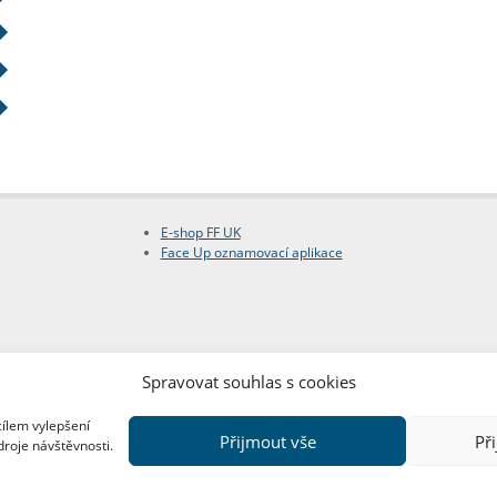
E-shop FF UK
Face Up oznamovací aplikace
Spravovat souhlas s cookies
cílem vylepšení
Přijmout vše
Př
droje návštěvnosti.
Copyright © FF UK 2026
Design:
Red Peppers