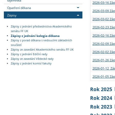
tajemníka
2026-03-16 Záp
Opatření děkana
2026-03-09 Záp
Zápisy
2026-03-02 Záp
Zápisy z jednání předsednictva Akademického
2026-02-23 Záp
senátu FF UK
2026-02-16 Záp
Zápisy z jednání kolegia děkana
Zápisy z porad děkana s vedoucími základních
2026-02-09 Záp
součástí
Zápisy ze zasedání Akademického senátu FF UK
2026-02-02 Záp
Zápisy z jednání Ediční rady
Zápisy ze zasedání Vědecké rady
2026-01-26 Záp
Zápisy z jednání komisí fakulty
2026-01-12 Záp
2026-01-05 Záp
Rok 2025
Rok 2024
Rok 2023