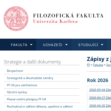
FAKULTA
UCHAZEČI
STUDUJÍCÍ
Zápisy z
FAKULTA
UCHAZEČI
STUDUJÍCÍ
VĚDA A VÝZKUM
ZAHRANIČÍ
Struktura a
Co studova
Bakalářsk
O vědě a 
Aktuální n
Strategie a další dokumenty
FF
>
Fakulta
>
Str
Bezpečnost
Dozvědět se více
Podat přihlášku
Dozvědět se více
Dozvědět se více
Dozvědět se více
Strategie 
Učitelské 
Doktorské
Akademické
Vyjíždějící
Strategické a dlouhodobé záměry
Rok 2026
Podpora a
Informace 
Rigorózní 
Granty a p
Přijíždějíc
FF UK pro udržitelnost
2026-05-04 Záp
Výroční zprávy
Absolventi
Vyjíždějíc
2026-04-27 Záp
Platné vnitřní předpisy FF UK
2026-04-20 Záp
Rozhodnutí a sdělení děkana, opatření a sdělení
Fakultní š