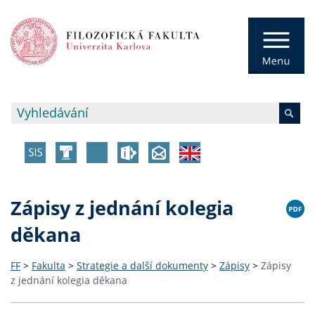
Zápisy z jednání kolegia
děkana
FF
>
Fakulta
>
Strategie a další dokumenty
>
Zápisy
>
Zápisy
z jednání kolegia děkana