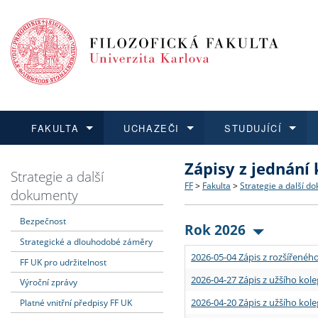
FAKULTA
UCHAZEČI
STUDUJÍCÍ
Zápisy z jednání
FAKULTA
UCHAZEČI
STUDUJÍCÍ
VĚDA A VÝZKUM
ZAHRANIČÍ
Struktura a historie
Co studovat a jak se přihlá
Bakalářské a magisterské
O vědě a výzkumu na FF
Aktuální nabídky a výběrov
Strategie a další
FF
>
Fakulta
>
Strategie a další d
dokumenty
Dozvědět se více
Podat přihlášku
Dozvědět se více
Dozvědět se více
Dozvědět se více
Strategie a další dokumen
Učitelské studijní program
Doktorské studium
Akademické kvalifikace
Vyjíždějící studenti
Bezpečnost
Rok 2026
Strategické a dlouhodobé záměry
Podpora a benefity pro z
Informace k průběhu přijím
Rigorózní řízení
Granty a projekty
Přijíždějící studenti
2026-05-04 Zápis z rozšířeného
FF UK pro udržitelnost
Absolventi fakulty
Vyjíždějící zaměstnanci
2026-04-27 Zápis z užšího kole
Výroční zprávy
2026-04-20 Zápis z užšího kole
Platné vnitřní předpisy FF UK
Fakultní školy FF UK