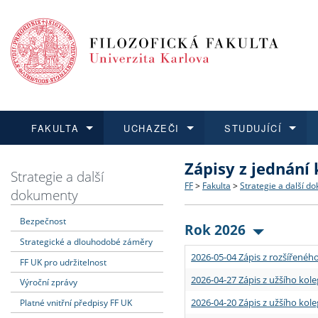
FAKULTA
UCHAZEČI
STUDUJÍCÍ
Zápisy z jednání
FAKULTA
UCHAZEČI
STUDUJÍCÍ
VĚDA A VÝZKUM
ZAHRANIČÍ
Struktura a historie
Co studovat a jak se přihlá
Bakalářské a magisterské
O vědě a výzkumu na FF
Aktuální nabídky a výběrov
Strategie a další
FF
>
Fakulta
>
Strategie a další d
dokumenty
Dozvědět se více
Podat přihlášku
Dozvědět se více
Dozvědět se více
Dozvědět se více
Strategie a další dokumen
Učitelské studijní program
Doktorské studium
Akademické kvalifikace
Vyjíždějící studenti
Bezpečnost
Rok 2026
Strategické a dlouhodobé záměry
Podpora a benefity pro z
Informace k průběhu přijí
Rigorózní řízení
Granty a projekty
Přijíždějící studenti
2026-05-04 Zápis z rozšířeného
FF UK pro udržitelnost
Absolventi fakulty
Vyjíždějící zaměstnanci
2026-04-27 Zápis z užšího kole
Výroční zprávy
2026-04-20 Zápis z užšího kole
Platné vnitřní předpisy FF UK
Fakultní školy FF UK