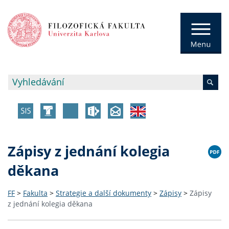
Zápisy z jednání kolegia
děkana
FF
>
Fakulta
>
Strategie a další dokumenty
>
Zápisy
>
Zápisy
z jednání kolegia děkana