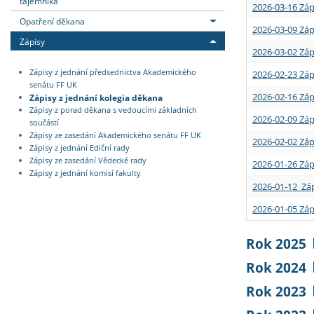
tajemníka
2026-03-16 Záp
Opatření děkana
2026-03-09 Záp
Zápisy
2026-03-02 Záp
Zápisy z jednání předsednictva Akademického
2026-02-23 Záp
senátu FF UK
2026-02-16 Záp
Zápisy z jednání kolegia děkana
Zápisy z porad děkana s vedoucími základních
2026-02-09 Záp
součástí
Zápisy ze zasedání Akademického senátu FF UK
2026-02-02 Záp
Zápisy z jednání Ediční rady
Zápisy ze zasedání Vědecké rady
2026-01-26 Záp
Zápisy z jednání komisí fakulty
2026-01-12 Záp
2026-01-05 Záp
Rok 2025
Rok 2024
Rok 2023