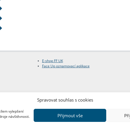
E-shop FF UK
Face Up oznamovací aplikace
Spravovat souhlas s cookies
cílem vylepšení
Přijmout vše
Př
droje návštěvnosti.
Copyright © FF UK 2026
Design:
Red Peppers