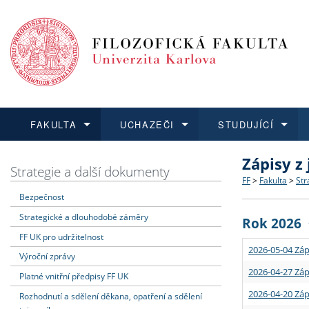
FAKULTA
UCHAZEČI
STUDUJÍCÍ
Zápisy z
FAKULTA
UCHAZEČI
STUDUJÍCÍ
VĚDA A VÝZKUM
ZAHRANIČÍ
Struktura a
Co studova
Bakalářsk
O vědě a 
Aktuální n
Strategie a další dokumenty
FF
>
Fakulta
>
Str
Bezpečnost
Dozvědět se více
Podat přihlášku
Dozvědět se více
Dozvědět se více
Dozvědět se více
Strategie 
Učitelské 
Doktorské
Akademické
Vyjíždějící
Strategické a dlouhodobé záměry
Rok 2026
Podpora a
Informace 
Rigorózní 
Granty a p
Přijíždějíc
FF UK pro udržitelnost
2026-05-04 Záp
Výroční zprávy
Absolventi
Vyjíždějíc
2026-04-27 Záp
Platné vnitřní předpisy FF UK
2026-04-20 Záp
Rozhodnutí a sdělení děkana, opatření a sdělení
Fakultní š