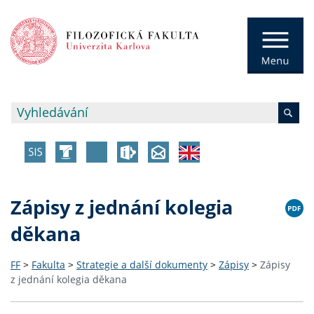
Zápisy z jednání kolegia
děkana
FF
>
Fakulta
>
Strategie a další dokumenty
>
Zápisy
>
Zápisy
z jednání kolegia děkana