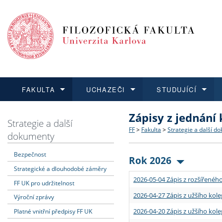
FAKULTA
UCHAZEČI
STUDUJÍCÍ
Zápisy z jednání
FAKULTA
UCHAZEČI
STUDUJÍCÍ
VĚDA A VÝZKUM
ZAHRANIČÍ
Struktura a historie
Co studovat a jak se přihlá
Bakalářské a magisterské
O vědě a výzkumu na FF
Aktuální nabídky a výběrov
Strategie a další
FF
>
Fakulta
>
Strategie a další d
dokumenty
Dozvědět se více
Podat přihlášku
Dozvědět se více
Dozvědět se více
Dozvědět se více
Strategie a další dokumen
Učitelské studijní program
Doktorské studium
Akademické kvalifikace
Vyjíždějící studenti
Bezpečnost
Rok 2026
Strategické a dlouhodobé záměry
Podpora a benefity pro z
Informace k průběhu přijím
Rigorózní řízení
Granty a projekty
Přijíždějící studenti
2026-05-04 Zápis z rozšířeného
FF UK pro udržitelnost
Absolventi fakulty
Vyjíždějící zaměstnanci
2026-04-27 Zápis z užšího kole
Výroční zprávy
2026-04-20 Zápis z užšího kole
Platné vnitřní předpisy FF UK
Fakultní školy FF UK