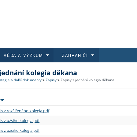
VĚDA A VÝZKUM
ZAHRANIČÍ
 jednání kolegia děkana
 historie
t a jak se přihlásit
é a magisterské studium
výzkumu na FF UK
abídky a výběrová řízení
Pro m
Kurzy
Kurzy
Trans
Přijíž
ategie a další dokumenty
>
Zápisy
>
Zápisy z jednání kolegia děkana
a další dokumenty
studijní programy
 studium
 kvalifikace
 studenti
Kniho
Progr
Studu
Vědec
Mimof
 benefity pro zaměstnance
k průběhu přijímacího řízení
řízení
rojekty
í studenti
E-sho
Univer
Podpor
Publi
East 
is z rozšířeného kolegia.pdf
 fakulty
í zaměstnanci
Výběr
is z užšího kolegia.pdf
is z užšího kolegia.pdf
koly FF UK
Vydav