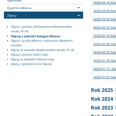
tajemníka
2026-03-16 Záp
Opatření děkana
2026-03-09 Záp
Zápisy
2026-03-02 Záp
Zápisy z jednání předsednictva Akademického
2026-02-23 Záp
senátu FF UK
2026-02-16 Záp
Zápisy z jednání kolegia děkana
Zápisy z porad děkana s vedoucími základních
2026-02-09 Záp
součástí
Zápisy ze zasedání Akademického senátu FF UK
2026-02-02 Záp
Zápisy z jednání Ediční rady
Zápisy ze zasedání Vědecké rady
2026-01-26 Záp
Zápisy z jednání komisí fakulty
2026-01-12 Záp
2026-01-05 Záp
Rok 2025
Rok 2024
Rok 2023