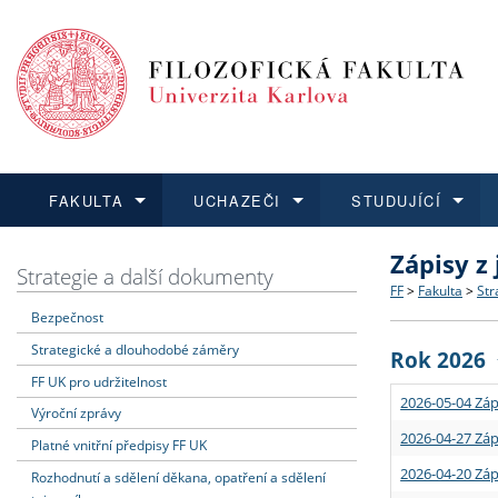
FAKULTA
UCHAZEČI
STUDUJÍCÍ
Zápisy z
FAKULTA
UCHAZEČI
STUDUJÍCÍ
VĚDA A VÝZKUM
ZAHRANIČÍ
Struktura a
Co studova
Bakalářsk
O vědě a 
Aktuální n
Strategie a další dokumenty
FF
>
Fakulta
>
Str
Bezpečnost
Dozvědět se více
Podat přihlášku
Dozvědět se více
Dozvědět se více
Dozvědět se více
Strategie 
Učitelské 
Doktorské
Akademické
Vyjíždějící
Strategické a dlouhodobé záměry
Rok 2026
Podpora a
Informace 
Rigorózní 
Granty a p
Přijíždějíc
FF UK pro udržitelnost
2026-05-04 Záp
Výroční zprávy
Absolventi
Vyjíždějíc
2026-04-27 Záp
Platné vnitřní předpisy FF UK
2026-04-20 Záp
Rozhodnutí a sdělení děkana, opatření a sdělení
Fakultní š