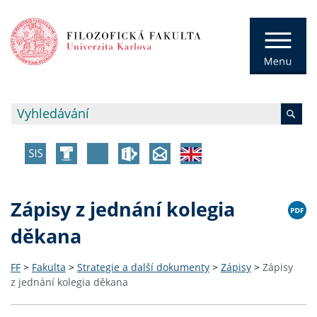
Zápisy z jednání kolegia
děkana
FF
>
Fakulta
>
Strategie a další dokumenty
>
Zápisy
>
Zápisy
z jednání kolegia děkana