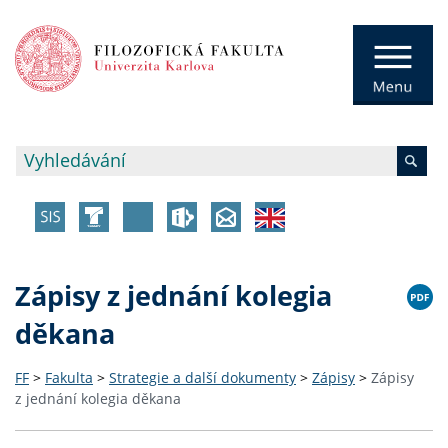
Zápisy z jednání kolegia
děkana
FF
>
Fakulta
>
Strategie a další dokumenty
>
Zápisy
>
Zápisy
z jednání kolegia děkana