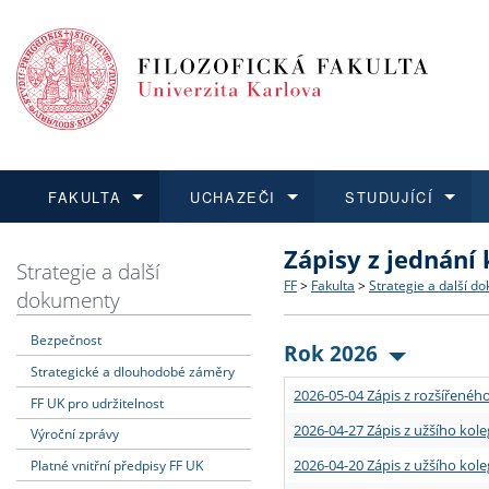
FAKULTA
UCHAZEČI
STUDUJÍCÍ
Zápisy z jednání
FAKULTA
UCHAZEČI
STUDUJÍCÍ
VĚDA A VÝZKUM
ZAHRANIČÍ
Struktura a historie
Co studovat a jak se přihlá
Bakalářské a magisterské
O vědě a výzkumu na FF
Aktuální nabídky a výběrov
Strategie a další
FF
>
Fakulta
>
Strategie a další d
dokumenty
Dozvědět se více
Podat přihlášku
Dozvědět se více
Dozvědět se více
Dozvědět se více
Strategie a další dokumen
Učitelské studijní program
Doktorské studium
Akademické kvalifikace
Vyjíždějící studenti
Bezpečnost
Rok 2026
Strategické a dlouhodobé záměry
Podpora a benefity pro z
Informace k průběhu přijím
Rigorózní řízení
Granty a projekty
Přijíždějící studenti
2026-05-04 Zápis z rozšířeného
FF UK pro udržitelnost
Absolventi fakulty
Vyjíždějící zaměstnanci
2026-04-27 Zápis z užšího kole
Výroční zprávy
2026-04-20 Zápis z užšího kole
Platné vnitřní předpisy FF UK
Fakultní školy FF UK