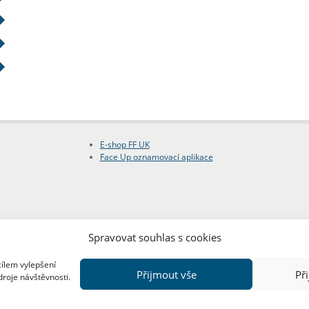
E-shop FF UK
Face Up oznamovací aplikace
Spravovat souhlas s cookies
cílem vylepšení
Přijmout vše
Př
droje návštěvnosti.
Copyright © FF UK 2026
Design:
Red Peppers