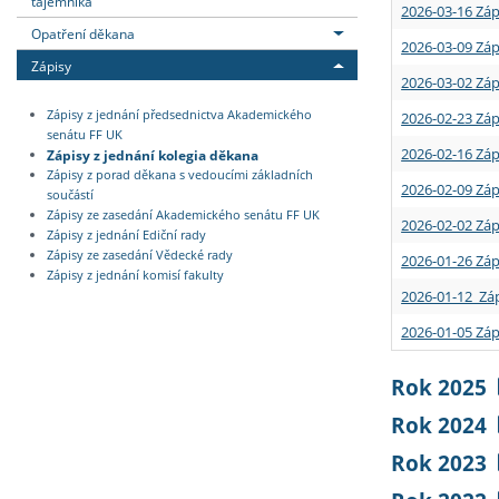
tajemníka
2026-03-16 Záp
Opatření děkana
2026-03-09 Záp
Zápisy
2026-03-02 Záp
Zápisy z jednání předsednictva Akademického
2026-02-23 Záp
senátu FF UK
2026-02-16 Záp
Zápisy z jednání kolegia děkana
Zápisy z porad děkana s vedoucími základních
2026-02-09 Záp
součástí
Zápisy ze zasedání Akademického senátu FF UK
2026-02-02 Záp
Zápisy z jednání Ediční rady
Zápisy ze zasedání Vědecké rady
2026-01-26 Záp
Zápisy z jednání komisí fakulty
2026-01-12 Záp
2026-01-05 Záp
Rok 2025
Rok 2024
Rok 2023