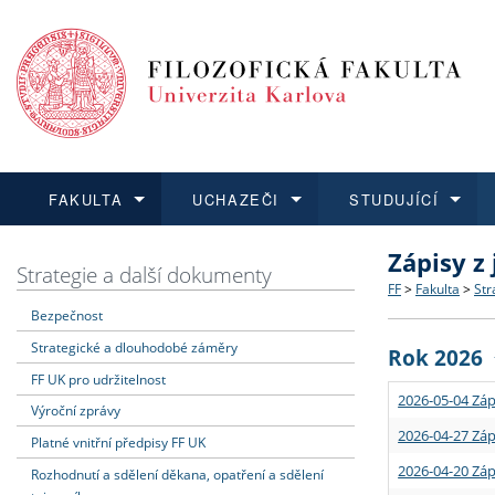
FAKULTA
UCHAZEČI
STUDUJÍCÍ
Zápisy z
FAKULTA
UCHAZEČI
STUDUJÍCÍ
VĚDA A VÝZKUM
ZAHRANIČÍ
Struktura a
Co studova
Bakalářsk
O vědě a 
Aktuální n
Strategie a další dokumenty
FF
>
Fakulta
>
Str
Bezpečnost
Dozvědět se více
Podat přihlášku
Dozvědět se více
Dozvědět se více
Dozvědět se více
Strategie 
Učitelské 
Doktorské
Akademické
Vyjíždějící
Strategické a dlouhodobé záměry
Rok 2026
Podpora a
Informace 
Rigorózní 
Granty a p
Přijíždějíc
FF UK pro udržitelnost
2026-05-04 Záp
Výroční zprávy
Absolventi
Vyjíždějíc
2026-04-27 Záp
Platné vnitřní předpisy FF UK
2026-04-20 Záp
Rozhodnutí a sdělení děkana, opatření a sdělení
Fakultní š