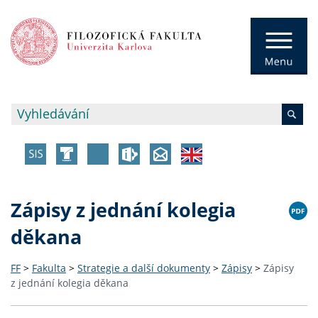
Zápisy z jednání kolegia
děkana
FF
>
Fakulta
>
Strategie a další dokumenty
>
Zápisy
>
Zápisy
z jednání kolegia děkana