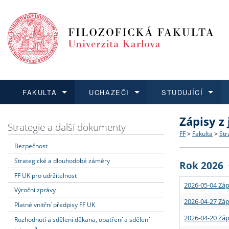
FAKULTA
UCHAZEČI
STUDUJÍCÍ
Zápisy z
FAKULTA
UCHAZEČI
STUDUJÍCÍ
VĚDA A VÝZKUM
ZAHRANIČÍ
Struktura a
Co studova
Bakalářsk
O vědě a 
Aktuální n
Strategie a další dokumenty
FF
>
Fakulta
>
Str
Bezpečnost
Dozvědět se více
Podat přihlášku
Dozvědět se více
Dozvědět se více
Dozvědět se více
Strategie 
Učitelské 
Doktorské
Akademické
Vyjíždějící
Strategické a dlouhodobé záměry
Rok 2026
Podpora a
Informace 
Rigorózní 
Granty a p
Přijíždějíc
FF UK pro udržitelnost
2026-05-04 Záp
Výroční zprávy
Absolventi
Vyjíždějíc
2026-04-27 Záp
Platné vnitřní předpisy FF UK
2026-04-20 Záp
Rozhodnutí a sdělení děkana, opatření a sdělení
Fakultní š