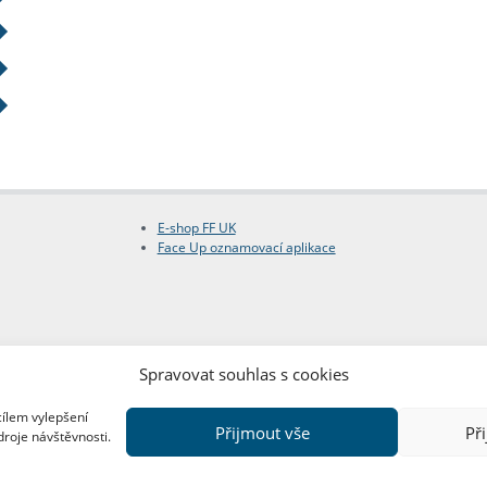
E-shop FF UK
Face Up oznamovací aplikace
Spravovat souhlas s cookies
cílem vylepšení
Přijmout vše
Př
droje návštěvnosti.
Copyright © FF UK 2026
Design:
Red Peppers