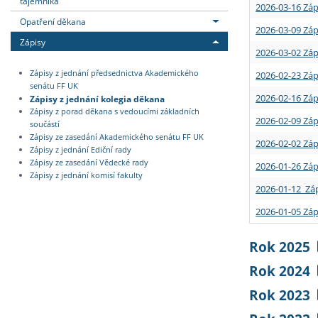
tajemníka
2026-03-16 Záp
Opatření děkana
2026-03-09 Záp
Zápisy
2026-03-02 Záp
Zápisy z jednání předsednictva Akademického
2026-02-23 Záp
senátu FF UK
2026-02-16 Záp
Zápisy z jednání kolegia děkana
Zápisy z porad děkana s vedoucími základních
2026-02-09 Záp
součástí
Zápisy ze zasedání Akademického senátu FF UK
2026-02-02 Záp
Zápisy z jednání Ediční rady
Zápisy ze zasedání Vědecké rady
2026-01-26 Záp
Zápisy z jednání komisí fakulty
2026-01-12 Záp
2026-01-05 Záp
Rok 2025
Rok 2024
Rok 2023