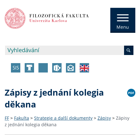
Zápisy z jednání kolegia
děkana
FF
>
Fakulta
>
Strategie a další dokumenty
>
Zápisy
>
Zápisy
z jednání kolegia děkana