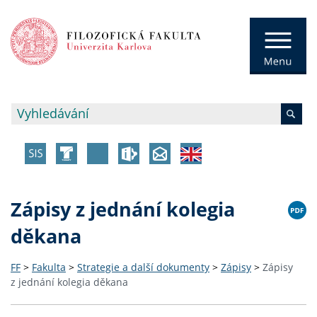
Zápisy z jednání kolegia
děkana
FF
>
Fakulta
>
Strategie a další dokumenty
>
Zápisy
>
Zápisy
z jednání kolegia děkana