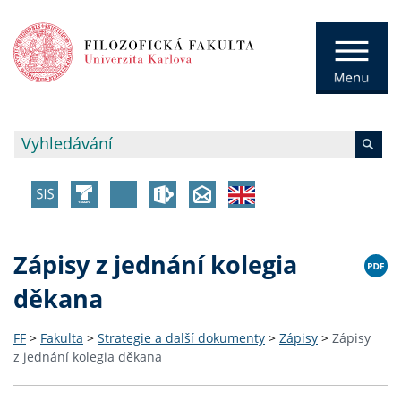
Zápisy z jednání kolegia
děkana
FF
>
Fakulta
>
Strategie a další dokumenty
>
Zápisy
>
Zápisy
z jednání kolegia děkana