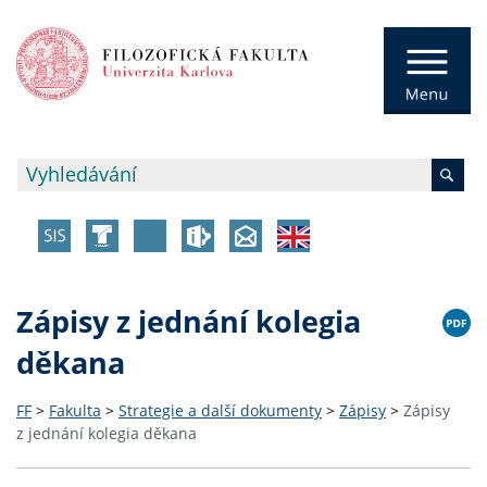
Zápisy z jednání kolegia
děkana
FF
>
Fakulta
>
Strategie a další dokumenty
>
Zápisy
>
Zápisy
z jednání kolegia děkana