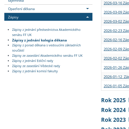
tajemníka
2026-03-16 Záp
Opatření děkana
2026-03-09 Záp
Zápisy
2026-03-02 Záp
Zápisy z jednání předsednictva Akademického
2026-02-23 Záp
senátu FF UK
2026-02-16 Záp
Zápisy z jednání kolegia děkana
Zápisy z porad děkana s vedoucími základních
2026-02-09 Záp
součástí
Zápisy ze zasedání Akademického senátu FF UK
2026-02-02 Záp
Zápisy z jednání Ediční rady
Zápisy ze zasedání Vědecké rady
2026-01-26 Záp
Zápisy z jednání komisí fakulty
2026-01-12 Záp
2026-01-05 Záp
Rok 2025
Rok 2024
Rok 2023