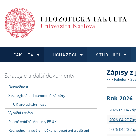
FAKULTA
UCHAZEČI
STUDUJÍCÍ
Zápisy z
FAKULTA
UCHAZEČI
STUDUJÍCÍ
VĚDA A VÝZKUM
ZAHRANIČÍ
Struktura a
Co studova
Bakalářsk
O vědě a 
Aktuální n
Strategie a další dokumenty
FF
>
Fakulta
>
Str
Bezpečnost
Dozvědět se více
Podat přihlášku
Dozvědět se více
Dozvědět se více
Dozvědět se více
Strategie 
Učitelské 
Doktorské
Akademické
Vyjíždějící
Strategické a dlouhodobé záměry
Rok 2026
Podpora a
Informace 
Rigorózní 
Granty a p
Přijíždějíc
FF UK pro udržitelnost
2026-05-04 Záp
Výroční zprávy
Absolventi
Vyjíždějíc
2026-04-27 Záp
Platné vnitřní předpisy FF UK
2026-04-20 Záp
Rozhodnutí a sdělení děkana, opatření a sdělení
Fakultní š