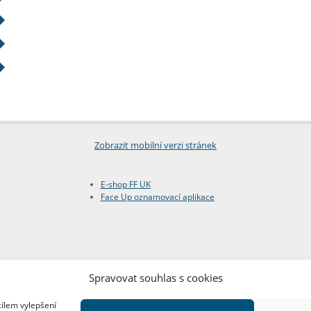
Zobrazit mobilní verzi stránek
E-shop FF UK
Face Up oznamovací aplikace
Spravovat souhlas s cookies
cílem vylepšení