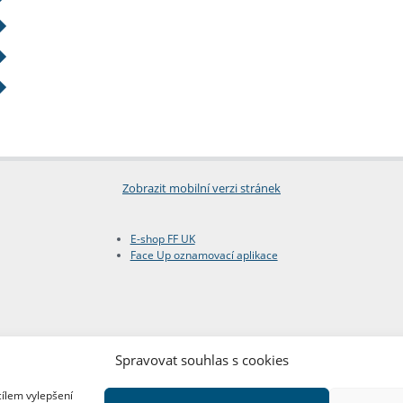
Zobrazit mobilní verzi stránek
E-shop FF UK
Face Up oznamovací aplikace
Spravovat souhlas s cookies
cílem vylepšení