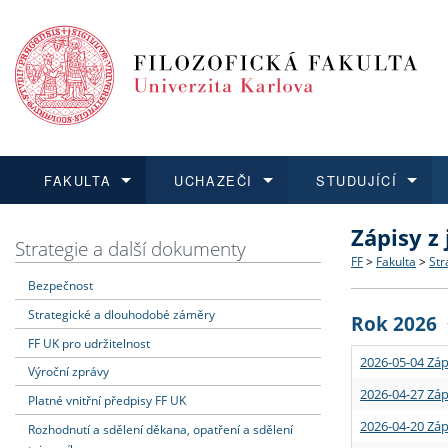
FAKULTA
UCHAZEČI
STUDUJÍCÍ
Zápisy z
FAKULTA
UCHAZEČI
STUDUJÍCÍ
VĚDA A VÝZKUM
ZAHRANIČÍ
Struktura a
Co studova
Bakalářsk
O vědě a 
Aktuální n
Strategie a další dokumenty
FF
>
Fakulta
>
Str
Bezpečnost
Dozvědět se více
Podat přihlášku
Dozvědět se více
Dozvědět se více
Dozvědět se více
Strategie 
Učitelské 
Doktorské
Akademické
Vyjíždějící
Strategické a dlouhodobé záměry
Rok 2026
Podpora a
Informace 
Rigorózní 
Granty a p
Přijíždějíc
FF UK pro udržitelnost
2026-05-04 Záp
Výroční zprávy
Absolventi
Vyjíždějíc
2026-04-27 Záp
Platné vnitřní předpisy FF UK
2026-04-20 Záp
Rozhodnutí a sdělení děkana, opatření a sdělení
Fakultní š