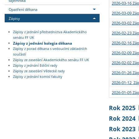
tajemníka
2026-03-16 Záp
Opatření děkana
2026-03-09 Záp
Zápisy
2026-03-02 Záp
Zápisy z jednání předsednictva Akademického
2026-02-23 Záp
senátu FF UK
2026-02-16 Záp
Zápisy z jednání kolegia děkana
Zápisy z porad děkana s vedoucími základních
2026-02-09 Záp
součástí
Zápisy ze zasedání Akademického senátu FF UK
2026-02-02 Záp
Zápisy z jednání Ediční rady
Zápisy ze zasedání Vědecké rady
2026-01-26 Záp
Zápisy z jednání komisí fakulty
2026-01-12 Záp
2026-01-05 Záp
Rok 2025
Rok 2024
Rok 2023