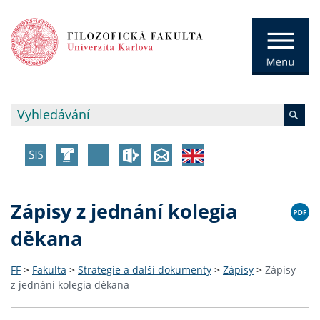
Zápisy z jednání kolegia
děkana
FF
>
Fakulta
>
Strategie a další dokumenty
>
Zápisy
>
Zápisy
z jednání kolegia děkana