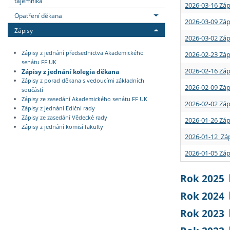
tajemníka
2026-03-16 Záp
Opatření děkana
2026-03-09 Záp
Zápisy
2026-03-02 Záp
Zápisy z jednání předsednictva Akademického
2026-02-23 Záp
senátu FF UK
2026-02-16 Záp
Zápisy z jednání kolegia děkana
Zápisy z porad děkana s vedoucími základních
2026-02-09 Záp
součástí
Zápisy ze zasedání Akademického senátu FF UK
2026-02-02 Záp
Zápisy z jednání Ediční rady
Zápisy ze zasedání Vědecké rady
2026-01-26 Záp
Zápisy z jednání komisí fakulty
2026-01-12 Záp
2026-01-05 Záp
Rok 2025
Rok 2024
Rok 2023