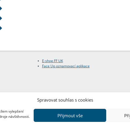
E-shop FF UK
Face Up oznamovací aplikace
Spravovat souhlas s cookies
cílem vylepšení
Přijmout vše
Př
droje návštěvnosti.
Copyright © FF UK 2026
Design:
Red Peppers