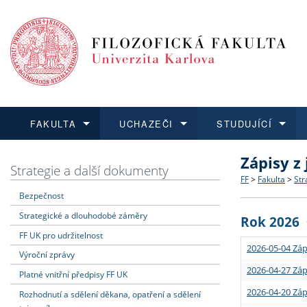
FAKULTA
UCHAZEČI
STUDUJÍCÍ
Zápisy z
FAKULTA
UCHAZEČI
STUDUJÍCÍ
VĚDA A VÝZKUM
ZAHRANIČÍ
Struktura a
Co studova
Bakalářsk
O vědě a 
Aktuální n
Strategie a další dokumenty
FF
>
Fakulta
>
Str
Bezpečnost
Dozvědět se více
Podat přihlášku
Dozvědět se více
Dozvědět se více
Dozvědět se více
Strategie 
Učitelské 
Doktorské
Akademické
Vyjíždějící
Strategické a dlouhodobé záměry
Rok 2026
Podpora a
Informace 
Rigorózní 
Granty a p
Přijíždějíc
FF UK pro udržitelnost
2026-05-04 Záp
Výroční zprávy
Absolventi
Vyjíždějíc
2026-04-27 Záp
Platné vnitřní předpisy FF UK
2026-04-20 Záp
Rozhodnutí a sdělení děkana, opatření a sdělení
Fakultní š