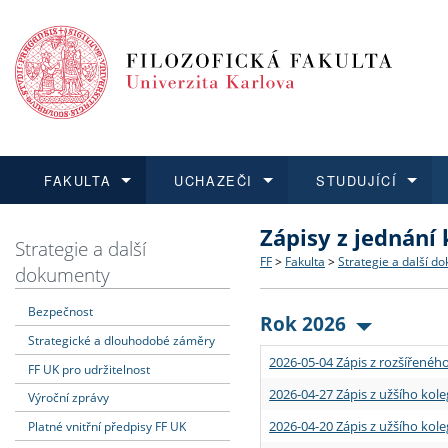
FAKULTA
UCHAZEČI
STUDUJÍCÍ
Zápisy z jednání
FAKULTA
UCHAZEČI
STUDUJÍCÍ
VĚDA A VÝZKUM
ZAHRANIČÍ
Struktura a historie
Co studovat a jak se přihlá
Bakalářské a magisterské
O vědě a výzkumu na FF
Aktuální nabídky a výběrov
Strategie a další
FF
>
Fakulta
>
Strategie a další d
dokumenty
Dozvědět se více
Podat přihlášku
Dozvědět se více
Dozvědět se více
Dozvědět se více
Strategie a další dokumen
Učitelské studijní program
Doktorské studium
Akademické kvalifikace
Vyjíždějící studenti
Bezpečnost
Rok 2026
Strategické a dlouhodobé záměry
Podpora a benefity pro z
Informace k průběhu přijím
Rigorózní řízení
Granty a projekty
Přijíždějící studenti
2026-05-04 Zápis z rozšířeného
FF UK pro udržitelnost
Absolventi fakulty
Vyjíždějící zaměstnanci
2026-04-27 Zápis z užšího kole
Výroční zprávy
2026-04-20 Zápis z užšího kole
Platné vnitřní předpisy FF UK
Fakultní školy FF UK