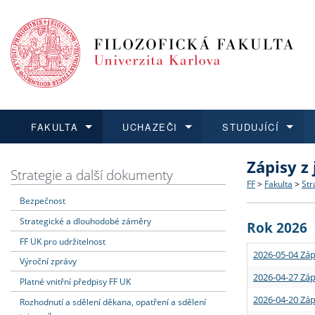
FAKULTA
UCHAZEČI
STUDUJÍCÍ
Zápisy z
FAKULTA
UCHAZEČI
STUDUJÍCÍ
VĚDA A VÝZKUM
ZAHRANIČÍ
Struktura a
Co studova
Bakalářsk
O vědě a 
Aktuální n
Strategie a další dokumenty
FF
>
Fakulta
>
Str
Bezpečnost
Dozvědět se více
Podat přihlášku
Dozvědět se více
Dozvědět se více
Dozvědět se více
Strategie 
Učitelské 
Doktorské
Akademické
Vyjíždějící
Strategické a dlouhodobé záměry
Rok 2026
Podpora a
Informace 
Rigorózní 
Granty a p
Přijíždějíc
FF UK pro udržitelnost
2026-05-04 Záp
Výroční zprávy
Absolventi
Vyjíždějíc
2026-04-27 Záp
Platné vnitřní předpisy FF UK
2026-04-20 Záp
Rozhodnutí a sdělení děkana, opatření a sdělení
Fakultní š