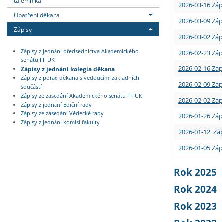
tajemníka
2026-03-16 Záp
Opatření děkana
2026-03-09 Záp
Zápisy
2026-03-02 Záp
Zápisy z jednání předsednictva Akademického
2026-02-23 Záp
senátu FF UK
2026-02-16 Záp
Zápisy z jednání kolegia děkana
Zápisy z porad děkana s vedoucími základních
2026-02-09 Záp
součástí
Zápisy ze zasedání Akademického senátu FF UK
2026-02-02 Záp
Zápisy z jednání Ediční rady
Zápisy ze zasedání Vědecké rady
2026-01-26 Záp
Zápisy z jednání komisí fakulty
2026-01-12 Záp
2026-01-05 Záp
Rok 2025
Rok 2024
Rok 2023