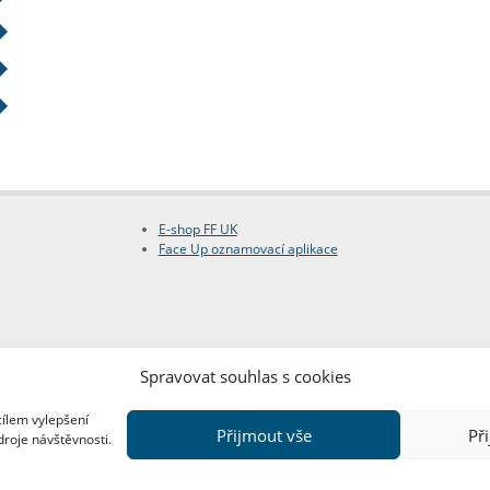
E-shop FF UK
Face Up oznamovací aplikace
Spravovat souhlas s cookies
cílem vylepšení
Přijmout vše
Př
droje návštěvnosti.
Copyright © FF UK 2026
Design:
Red Peppers