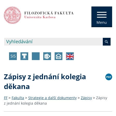
Zápisy z jednání kolegia
děkana
FF
>
Fakulta
>
Strategie a další dokumenty
>
Zápisy
>
Zápisy
z jednání kolegia děkana