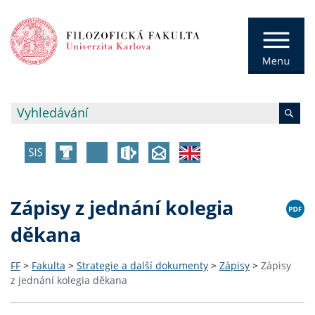
Zápisy z jednání kolegia
děkana
FF
>
Fakulta
>
Strategie a další dokumenty
>
Zápisy
>
Zápisy
z jednání kolegia děkana