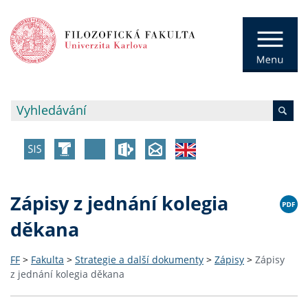
Zápisy z jednání kolegia
děkana
FF
>
Fakulta
>
Strategie a další dokumenty
>
Zápisy
>
Zápisy
z jednání kolegia děkana