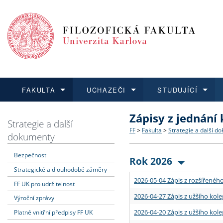
FAKULTA
UCHAZEČI
STUDUJÍCÍ
Zápisy z jednání
FAKULTA
UCHAZEČI
STUDUJÍCÍ
VĚDA A VÝZKUM
ZAHRANIČÍ
Struktura a historie
Co studovat a jak se přihlá
Bakalářské a magisterské
O vědě a výzkumu na FF
Aktuální nabídky a výběrov
Strategie a další
FF
>
Fakulta
>
Strategie a další d
dokumenty
Dozvědět se více
Podat přihlášku
Dozvědět se více
Dozvědět se více
Dozvědět se více
Strategie a další dokumen
Učitelské studijní program
Doktorské studium
Akademické kvalifikace
Vyjíždějící studenti
Bezpečnost
Rok 2026
Strategické a dlouhodobé záměry
Podpora a benefity pro z
Informace k průběhu přijím
Rigorózní řízení
Granty a projekty
Přijíždějící studenti
2026-05-04 Zápis z rozšířeného
FF UK pro udržitelnost
Absolventi fakulty
Vyjíždějící zaměstnanci
2026-04-27 Zápis z užšího kole
Výroční zprávy
2026-04-20 Zápis z užšího kole
Platné vnitřní předpisy FF UK
Fakultní školy FF UK