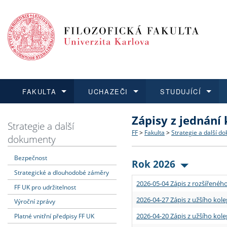
FAKULTA
UCHAZEČI
STUDUJÍCÍ
Zápisy z jednání
FAKULTA
UCHAZEČI
STUDUJÍCÍ
VĚDA A VÝZKUM
ZAHRANIČÍ
Struktura a historie
Co studovat a jak se přihlá
Bakalářské a magisterské
O vědě a výzkumu na FF
Aktuální nabídky a výběrov
Strategie a další
FF
>
Fakulta
>
Strategie a další d
dokumenty
Dozvědět se více
Podat přihlášku
Dozvědět se více
Dozvědět se více
Dozvědět se více
Strategie a další dokumen
Učitelské studijní program
Doktorské studium
Akademické kvalifikace
Vyjíždějící studenti
Bezpečnost
Rok 2026
Strategické a dlouhodobé záměry
Podpora a benefity pro z
Informace k průběhu přijím
Rigorózní řízení
Granty a projekty
Přijíždějící studenti
2026-05-04 Zápis z rozšířeného
FF UK pro udržitelnost
Absolventi fakulty
Vyjíždějící zaměstnanci
2026-04-27 Zápis z užšího kole
Výroční zprávy
2026-04-20 Zápis z užšího kole
Platné vnitřní předpisy FF UK
Fakultní školy FF UK