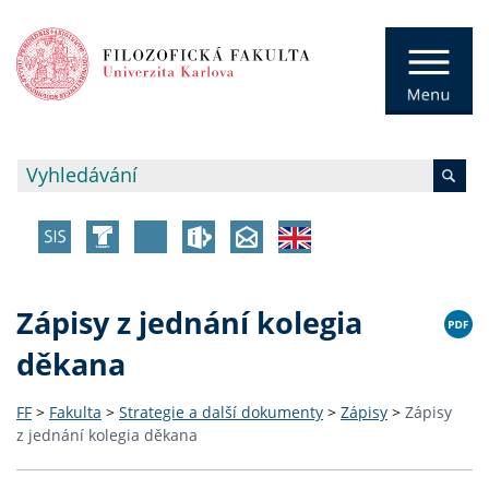
Zápisy z jednání kolegia
děkana
FF
>
Fakulta
>
Strategie a další dokumenty
>
Zápisy
>
Zápisy
z jednání kolegia děkana