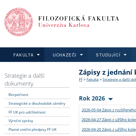
FAKULTA
UCHAZEČI
STUDUJÍCÍ
Zápisy z jednání
FAKULTA
UCHAZEČI
STUDUJÍCÍ
VĚDA A VÝZKUM
ZAHRANIČÍ
Struktura a historie
Co studovat a jak se přihlá
Bakalářské a magisterské
O vědě a výzkumu na FF
Aktuální nabídky a výběrov
Strategie a další
FF
>
Fakulta
>
Strategie a další d
dokumenty
Dozvědět se více
Podat přihlášku
Dozvědět se více
Dozvědět se více
Dozvědět se více
Strategie a další dokumen
Učitelské studijní program
Doktorské studium
Akademické kvalifikace
Vyjíždějící studenti
Bezpečnost
Rok 2026
Strategické a dlouhodobé záměry
Podpora a benefity pro z
Informace k průběhu přijím
Rigorózní řízení
Granty a projekty
Přijíždějící studenti
2026-05-04 Zápis z rozšířeného
FF UK pro udržitelnost
Absolventi fakulty
Vyjíždějící zaměstnanci
2026-04-27 Zápis z užšího kole
Výroční zprávy
2026-04-20 Zápis z užšího kole
Platné vnitřní předpisy FF UK
Fakultní školy FF UK