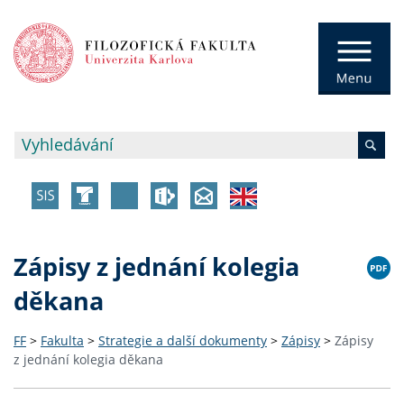
Zápisy z jednání kolegia
děkana
FF
>
Fakulta
>
Strategie a další dokumenty
>
Zápisy
>
Zápisy
z jednání kolegia děkana