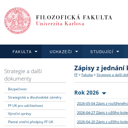
FAKULTA
UCHAZEČI
STUDUJÍCÍ
Zápisy z jednání
FAKULTA
UCHAZEČI
STUDUJÍCÍ
VĚDA A VÝZKUM
ZAHRANIČÍ
Struktura a historie
Co studovat a jak se přihlá
Bakalářské a magisterské
O vědě a výzkumu na FF
Aktuální nabídky a výběrov
Strategie a další
FF
>
Fakulta
>
Strategie a další d
dokumenty
Dozvědět se více
Podat přihlášku
Dozvědět se více
Dozvědět se více
Dozvědět se více
Strategie a další dokumen
Učitelské studijní program
Doktorské studium
Akademické kvalifikace
Vyjíždějící studenti
Bezpečnost
Rok 2026
Strategické a dlouhodobé záměry
Podpora a benefity pro z
Informace k průběhu přijí
Rigorózní řízení
Granty a projekty
Přijíždějící studenti
2026-05-04 Zápis z rozšířeného
FF UK pro udržitelnost
Absolventi fakulty
Vyjíždějící zaměstnanci
2026-04-27 Zápis z užšího kole
Výroční zprávy
2026-04-20 Zápis z užšího kole
Platné vnitřní předpisy FF UK
Fakultní školy FF UK