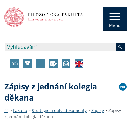
Zápisy z jednání kolegia
děkana
FF
>
Fakulta
>
Strategie a další dokumenty
>
Zápisy
>
Zápisy
z jednání kolegia děkana