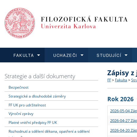
FAKULTA
UCHAZEČI
STUDUJÍCÍ
Zápisy z
FAKULTA
UCHAZEČI
STUDUJÍCÍ
VĚDA A VÝZKUM
ZAHRANIČÍ
Struktura a
Co studova
Bakalářsk
O vědě a 
Aktuální n
Strategie a další dokumenty
FF
>
Fakulta
>
Str
Bezpečnost
Dozvědět se více
Podat přihlášku
Dozvědět se více
Dozvědět se více
Dozvědět se více
Strategie 
Učitelské 
Doktorské
Akademické
Vyjíždějící
Strategické a dlouhodobé záměry
Rok 2026
Podpora a
Informace 
Rigorózní 
Granty a p
Přijíždějíc
FF UK pro udržitelnost
2026-05-04 Záp
Výroční zprávy
Absolventi
Vyjíždějíc
2026-04-27 Záp
Platné vnitřní předpisy FF UK
2026-04-20 Záp
Rozhodnutí a sdělení děkana, opatření a sdělení
Fakultní š