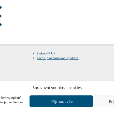
E-shop FF UK
Face Up oznamovací aplikace
Spravovat souhlas s cookies
cílem vylepšení
Přijmout vše
Př
droje návštěvnosti.
Copyright © FF UK 2026
Design:
Red Peppers