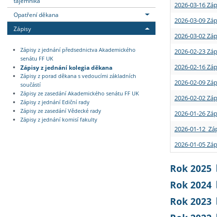
tajemníka
2026-03-16 Záp
Opatření děkana
2026-03-09 Záp
Zápisy
2026-03-02 Záp
Zápisy z jednání předsednictva Akademického
2026-02-23 Záp
senátu FF UK
2026-02-16 Záp
Zápisy z jednání kolegia děkana
Zápisy z porad děkana s vedoucími základních
2026-02-09 Záp
součástí
Zápisy ze zasedání Akademického senátu FF UK
2026-02-02 Záp
Zápisy z jednání Ediční rady
Zápisy ze zasedání Vědecké rady
2026-01-26 Záp
Zápisy z jednání komisí fakulty
2026-01-12 Záp
2026-01-05 Záp
Rok 2025
Rok 2024
Rok 2023