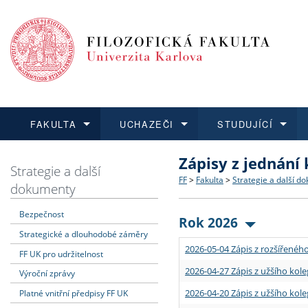
FAKULTA
UCHAZEČI
STUDUJÍCÍ
Zápisy z jednání
FAKULTA
UCHAZEČI
STUDUJÍCÍ
VĚDA A VÝZKUM
ZAHRANIČÍ
Struktura a historie
Co studovat a jak se přihlá
Bakalářské a magisterské
O vědě a výzkumu na FF
Aktuální nabídky a výběrov
Strategie a další
FF
>
Fakulta
>
Strategie a další d
dokumenty
Dozvědět se více
Podat přihlášku
Dozvědět se více
Dozvědět se více
Dozvědět se více
Strategie a další dokumen
Učitelské studijní program
Doktorské studium
Akademické kvalifikace
Vyjíždějící studenti
Bezpečnost
Rok 2026
Strategické a dlouhodobé záměry
Podpora a benefity pro z
Informace k průběhu přijím
Rigorózní řízení
Granty a projekty
Přijíždějící studenti
2026-05-04 Zápis z rozšířeného
FF UK pro udržitelnost
Absolventi fakulty
Vyjíždějící zaměstnanci
2026-04-27 Zápis z užšího kole
Výroční zprávy
2026-04-20 Zápis z užšího kole
Platné vnitřní předpisy FF UK
Fakultní školy FF UK