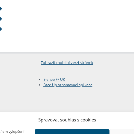
Zobrazit mobilní verzi stránek
E-shop FF UK
Face Up oznamovací aplikace
Spravovat souhlas s cookies
cílem vylepšení