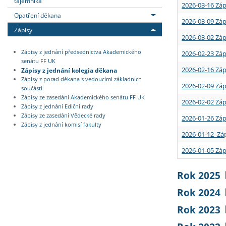
tajemníka
2026-03-16 Záp
Opatření děkana
2026-03-09 Záp
Zápisy
2026-03-02 Záp
Zápisy z jednání předsednictva Akademického
2026-02-23 Záp
senátu FF UK
2026-02-16 Záp
Zápisy z jednání kolegia děkana
Zápisy z porad děkana s vedoucími základních
2026-02-09 Záp
součástí
Zápisy ze zasedání Akademického senátu FF UK
2026-02-02 Záp
Zápisy z jednání Ediční rady
Zápisy ze zasedání Vědecké rady
2026-01-26 Záp
Zápisy z jednání komisí fakulty
2026-01-12 Záp
2026-01-05 Záp
Rok 2025
Rok 2024
Rok 2023