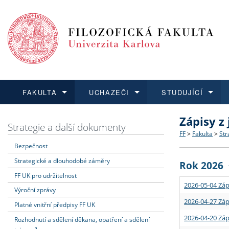
FAKULTA
UCHAZEČI
STUDUJÍCÍ
Zápisy z
FAKULTA
UCHAZEČI
STUDUJÍCÍ
VĚDA A VÝZKUM
ZAHRANIČÍ
Struktura a
Co studova
Bakalářsk
O vědě a 
Aktuální n
Strategie a další dokumenty
FF
>
Fakulta
>
Str
Bezpečnost
Dozvědět se více
Podat přihlášku
Dozvědět se více
Dozvědět se více
Dozvědět se více
Strategie 
Učitelské 
Doktorské
Akademické
Vyjíždějící
Strategické a dlouhodobé záměry
Rok 2026
Podpora a
Informace 
Rigorózní 
Granty a p
Přijíždějíc
FF UK pro udržitelnost
2026-05-04 Záp
Výroční zprávy
Absolventi
Vyjíždějíc
2026-04-27 Záp
Platné vnitřní předpisy FF UK
2026-04-20 Záp
Rozhodnutí a sdělení děkana, opatření a sdělení
Fakultní š