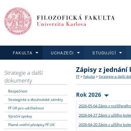
FAKULTA
UCHAZEČI
STUDUJÍCÍ
Zápisy z jednání
FAKULTA
UCHAZEČI
STUDUJÍCÍ
VĚDA A VÝZKUM
ZAHRANIČÍ
Struktura a historie
Co studovat a jak se přihlá
Bakalářské a magisterské
O vědě a výzkumu na FF
Aktuální nabídky a výběrov
Strategie a další
FF
>
Fakulta
>
Strategie a další d
dokumenty
Dozvědět se více
Podat přihlášku
Dozvědět se více
Dozvědět se více
Dozvědět se více
Strategie a další dokumen
Učitelské studijní program
Doktorské studium
Akademické kvalifikace
Vyjíždějící studenti
Bezpečnost
Rok 2026
Strategické a dlouhodobé záměry
Podpora a benefity pro z
Informace k průběhu přijím
Rigorózní řízení
Granty a projekty
Přijíždějící studenti
2026-05-04 Zápis z rozšířeného
FF UK pro udržitelnost
Absolventi fakulty
Vyjíždějící zaměstnanci
2026-04-27 Zápis z užšího kole
Výroční zprávy
2026-04-20 Zápis z užšího kole
Platné vnitřní předpisy FF UK
Fakultní školy FF UK