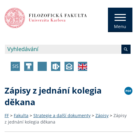
Zápisy z jednání kolegia
děkana
FF
>
Fakulta
>
Strategie a další dokumenty
>
Zápisy
>
Zápisy
z jednání kolegia děkana