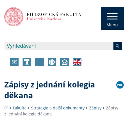
Zápisy z jednání kolegia
děkana
FF
>
Fakulta
>
Strategie a další dokumenty
>
Zápisy
>
Zápisy
z jednání kolegia děkana