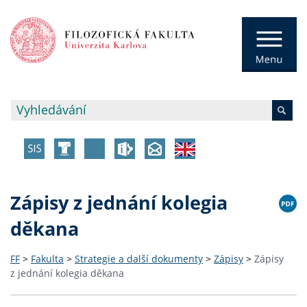
Zápisy z jednání kolegia
děkana
FF
>
Fakulta
>
Strategie a další dokumenty
>
Zápisy
>
Zápisy
z jednání kolegia děkana