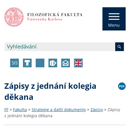
Zápisy z jednání kolegia
děkana
FF
>
Fakulta
>
Strategie a další dokumenty
>
Zápisy
>
Zápisy
z jednání kolegia děkana