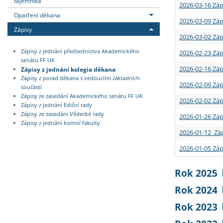
tajemníka
2026-03-16 Záp
Opatření děkana
2026-03-09 Záp
Zápisy
2026-03-02 Záp
Zápisy z jednání předsednictva Akademického
2026-02-23 Záp
senátu FF UK
2026-02-16 Záp
Zápisy z jednání kolegia děkana
Zápisy z porad děkana s vedoucími základních
2026-02-09 Záp
součástí
Zápisy ze zasedání Akademického senátu FF UK
2026-02-02 Záp
Zápisy z jednání Ediční rady
Zápisy ze zasedání Vědecké rady
2026-01-26 Záp
Zápisy z jednání komisí fakulty
2026-01-12 Záp
2026-01-05 Záp
Rok 2025
Rok 2024
Rok 2023