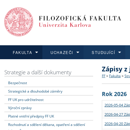
FAKULTA
UCHAZEČI
STUDUJÍCÍ
Zápisy z
FAKULTA
UCHAZEČI
STUDUJÍCÍ
VĚDA A VÝZKUM
ZAHRANIČÍ
Struktura a
Co studova
Bakalářsk
O vědě a 
Aktuální n
Strategie a další dokumenty
FF
>
Fakulta
>
Str
Bezpečnost
Dozvědět se více
Podat přihlášku
Dozvědět se více
Dozvědět se více
Dozvědět se více
Strategie 
Učitelské 
Doktorské
Akademické
Vyjíždějící
Strategické a dlouhodobé záměry
Rok 2026
Podpora a
Informace 
Rigorózní 
Granty a p
Přijíždějíc
FF UK pro udržitelnost
2026-05-04 Záp
Výroční zprávy
Absolventi
Vyjíždějíc
2026-04-27 Záp
Platné vnitřní předpisy FF UK
2026-04-20 Záp
Rozhodnutí a sdělení děkana, opatření a sdělení
Fakultní š