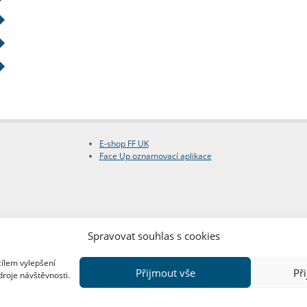
E-shop FF UK
Face Up oznamovací aplikace
Spravovat souhlas s cookies
cílem vylepšení
Přijmout vše
Př
droje návštěvnosti.
Copyright © FF UK 2026
Design:
Red Peppers