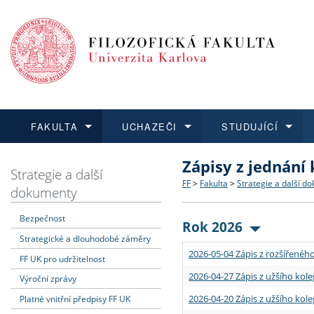
FAKULTA
UCHAZEČI
STUDUJÍCÍ
Zápisy z jednání
FAKULTA
UCHAZEČI
STUDUJÍCÍ
VĚDA A VÝZKUM
ZAHRANIČÍ
Struktura a historie
Co studovat a jak se přihlá
Bakalářské a magisterské
O vědě a výzkumu na FF
Aktuální nabídky a výběrov
Strategie a další
FF
>
Fakulta
>
Strategie a další d
dokumenty
Dozvědět se více
Podat přihlášku
Dozvědět se více
Dozvědět se více
Dozvědět se více
Strategie a další dokumen
Učitelské studijní program
Doktorské studium
Akademické kvalifikace
Vyjíždějící studenti
Bezpečnost
Rok 2026
Strategické a dlouhodobé záměry
Podpora a benefity pro z
Informace k průběhu přijím
Rigorózní řízení
Granty a projekty
Přijíždějící studenti
2026-05-04 Zápis z rozšířeného
FF UK pro udržitelnost
Absolventi fakulty
Vyjíždějící zaměstnanci
2026-04-27 Zápis z užšího kole
Výroční zprávy
2026-04-20 Zápis z užšího kole
Platné vnitřní předpisy FF UK
Fakultní školy FF UK