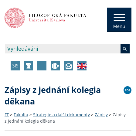
Zápisy z jednání kolegia
děkana
FF
>
Fakulta
>
Strategie a další dokumenty
>
Zápisy
>
Zápisy
z jednání kolegia děkana