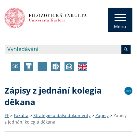
Zápisy z jednání kolegia
děkana
FF
>
Fakulta
>
Strategie a další dokumenty
>
Zápisy
>
Zápisy
z jednání kolegia děkana