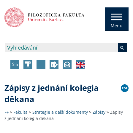
Zápisy z jednání kolegia
děkana
FF
>
Fakulta
>
Strategie a další dokumenty
>
Zápisy
>
Zápisy
z jednání kolegia děkana